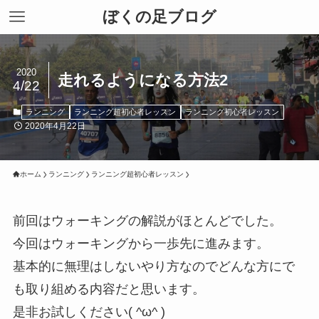
ぼくの足ブログ
2020
走れるようになる方法2
4/22
ランニング
ランニング超初心者レッスン
ランニング初心者レッスン
2020年4月22日
ホーム
ランニング
ランニング超初心者レッスン
前回はウォーキングの解説がほとんどでした。
今回はウォーキングから一歩先に進みます。
基本的に無理はしないやり方なのでどんな方にで
も取り組める内容だと思います。
是非お試しください( ^ω^ )