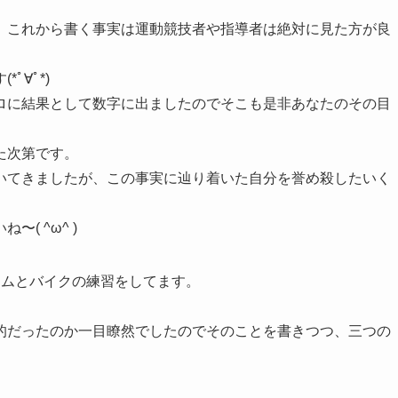
、これから書く事実は運動競技者や指導者は絶対に見た方が良
ﾟ∀ﾟ*)
ロに結果として数字に出ましたのでそこも是非あなたのその目
た次第です。
いてきましたが、この事実に辿り着いた自分を誉め殺したいく
( ^ω^ )
イムとバイクの練習をしてます。
的だったのか一目瞭然でしたのでそのことを書きつつ、三つの