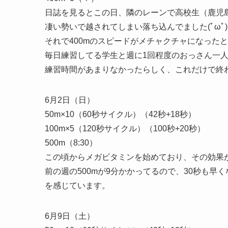
日誌を見るとこの日、隣のレーンで高校生（鹿児
凄い勢いで越されてしまい落ち込んでました(ﾟωﾟ)
それで400mのスピードがメチャクチャになった
毎日練習してる学生と週に1回程度のおっさん一
練習時間があまりなかったらしく、これだけで終
6月2日（日）
50m×10（60秒サイクル）（42秒+18秒）
100m×5（120秒サイクル）（100秒+20秒）
500m（8:30）
この頃からメガビタミンを始めており、その効果
前の週の500mが9分かかってるので、30秒も
を感じています。
6月9日（土）