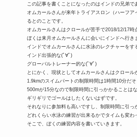
この記事を書くことになったのはインドの兄弟で
オムカールさんが来年トライアスロン（ハーフアイアン
るとのことです。
オムカールさんはクロールが苦手で2018/12/17時
ぼくは来月オムカールさんに会いにインドへ行き
インドでオムカールさんに水泳のレクチャーをする予定
インド出張的な(ﾟ∀ﾟ)
グローバルトレーナー的な(ﾟ∀ﾟ)
とにかく、現状としてオムカールさんはクロール
1.9kmのスイムパートの制限時間は1時間10分だ
500mが15分なので制限時間に引っかかることは
ギリギリでゴールはしたくないはずです。
それなりに参加料も高いですし、制限時間に引っ
どれくらい水泳の練習が出来るかでタイムも変わ
そこで、ぼくの練習内容を書いていきます。