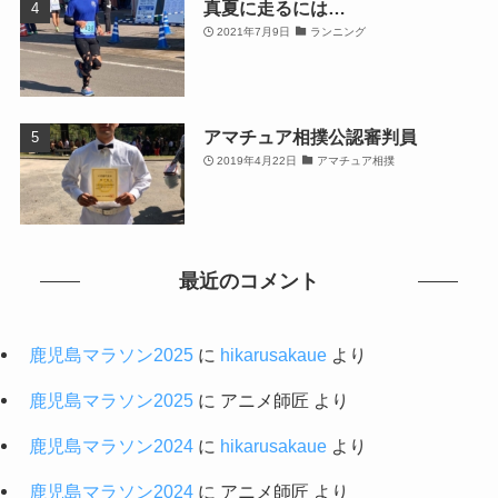
真夏に走るには…
2021年7月9日
ランニング
アマチュア相撲公認審判員
2019年4月22日
アマチュア相撲
最近のコメント
鹿児島マラソン2025
に
hikarusakaue
より
鹿児島マラソン2025
に
アニメ師匠
より
鹿児島マラソン2024
に
hikarusakaue
より
鹿児島マラソン2024
に
アニメ師匠
より