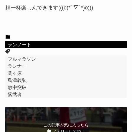
精一杯楽しんできます(((o(*ﾟ▽ﾟ*)o)))
ランノート
フルマラソン
ランナー
関ヶ原
島津義弘
敵中突破
落武者
この記事が気に入ったら
フォローしてね！