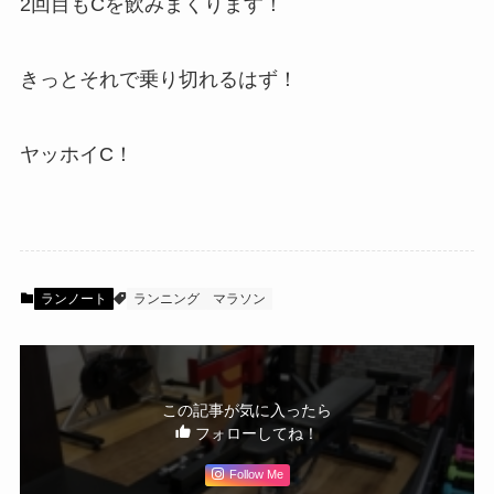
2回目もCを飲みまくります！
きっとそれで乗り切れるはず！
ヤッホイC！
ランノート
ランニング
マラソン
この記事が気に入ったら
フォローしてね！
Follow Me