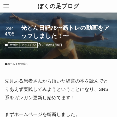
ぼくの足ブログ
光どん日記78〜筋トレの動画をア
2019
4/05
ップしました！〜
2019年4月5日
整骨院
光どん日記
ホーム
整骨院
先月ある患者さんから頂いた経営の本を読んでと
りあえず実践してみようということになり、SNS
系をガンガン更新し始めてます！
まずホームページを斬新しました。