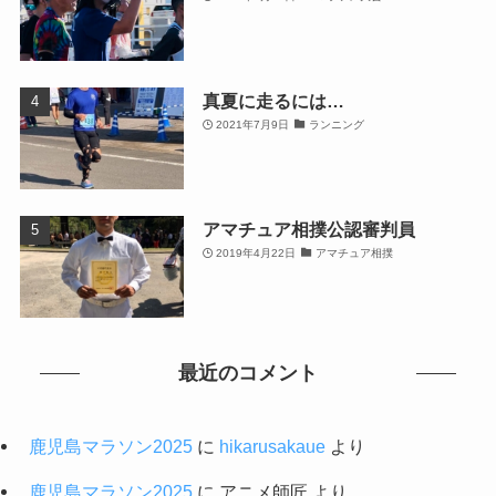
真夏に走るには…
2021年7月9日
ランニング
アマチュア相撲公認審判員
2019年4月22日
アマチュア相撲
最近のコメント
鹿児島マラソン2025
に
hikarusakaue
より
鹿児島マラソン2025
に
アニメ師匠
より