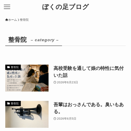
ぼくの足ブログ
ホーム
整骨院
整骨院
– category –
高校受験を通して娘の特性に気付
整骨院
いた話
2026年6月23日
吾輩はおっさんである。臭いもあ
整骨院
る。
2026年6月5日