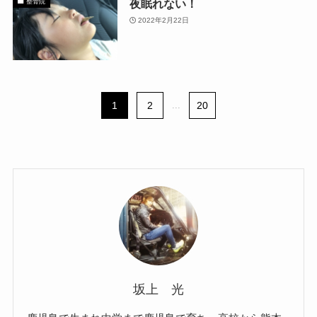
夜眠れない！
整骨院
2022年2月22日
1
2
...
20
坂上 光