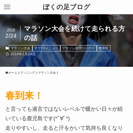
ぼくの足ブログ
マラソン大会を続けて走られる方
2018
2/24
の話
マラソン大会
サブ3.5メニュー
マラソン質問コーナー
整骨院
2018年2月24日
ホーム
ランニング
マラソン大会
春到来！
と言っても過言ではないレベルで暖かい日々が続
いている鹿児島です(*ﾟ∀ﾟ*)
走りやすいし、走ると汗をかいて気持ち良くなり