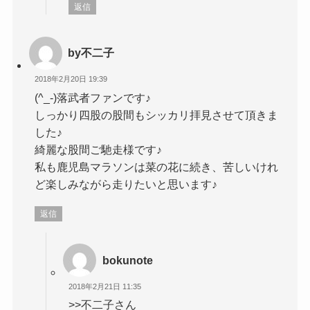
返信
by不二子
2018年2月20日 19:39
(^_-)落武者ファンです♪
しっかり四股の股間もシッカリ拝見させて頂きま
した♪
綺麗な股間ご馳走様です♪
私も鹿児島マラソンは菜の花に続き、苦しいけれ
ど楽しみながら走りたいと思います♪
返信
bokunote
2018年2月21日 11:35
>>不二子さん