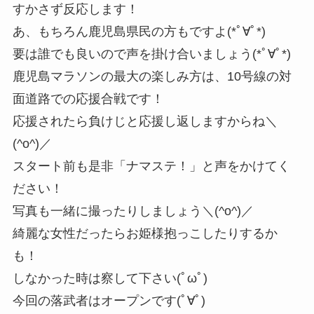
すかさず反応します！
あ、もちろん鹿児島県民の方もですよ(*ﾟ∀ﾟ*)
要は誰でも良いので声を掛け合いましょう(*ﾟ∀ﾟ*)
鹿児島マラソンの最大の楽しみ方は、10号線の対
面道路での応援合戦です！
応援されたら負けじと応援し返しますからね＼
(^o^)／
スタート前も是非「ナマステ！」と声をかけてく
ださい！
写真も一緒に撮ったりしましょう＼(^o^)／
綺麗な女性だったらお姫様抱っこしたりするか
も！
しなかった時は察して下さい(ﾟωﾟ)
今回の落武者はオープンです(ﾟ∀ﾟ)