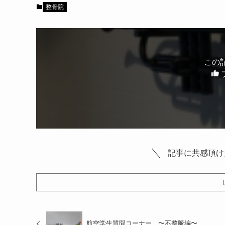
整骨院
この
記事に共感頂け
航空学生質問コーナー 〜不整脈編〜