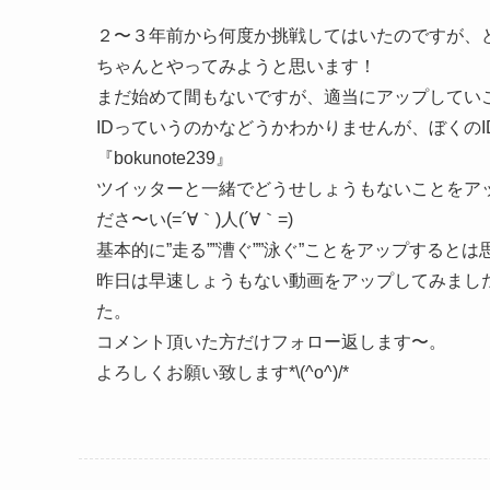
２〜３年前から何度か挑戦してはいたのですが、
ちゃんとやってみようと思います！
まだ始めて間もないですが、適当にアップしてい
IDっていうのかなどうかわかりませんが、ぼくのI
『bokunote239』
ツイッターと一緒でどうせしょうもないことをア
ださ〜い(=´∀｀)人(´∀｀=)
基本的に”走る””漕ぐ””泳ぐ”ことをアップするとは
昨日は早速しょうもない動画をアップしてみまし
た。
コメント頂いた方だけフォロー返します〜。
よろしくお願い致します*\(^o^)/*