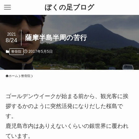
ぼくの足ブログ
2021
薩摩半島半周の苦行
8/24
2017年5月5日
整骨院
ホーム
整骨院
ゴールデンウイークが始まる前から、観光客に挨
拶するかのように突然活発になりだした桜島で
す。
鹿児島市内はありえないくらいの銀世界に覆われ
ています。