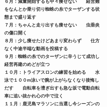
６月：減量開始するも中々痩せない 経営難
をなんとか乗り切り蜘蛛の糸でターザンする状
態まで盛り返す
７月：ちゃんと走り出すも痩せない 虫垂炎
の傷口開く
８月：少し痩せたけどあまり変わらず 仕方
なく中途半端な動画を投稿する
９月：蜘蛛の糸でのターザンに辛うじて成功し
経営再建のめどが立つ
１０月：トライアスロンの練習を始める 水
泳で１００m泳いで腕が上がらなくなり後悔し
だす 自転車を漕ぎ出すも急な坂で電動自転
車に追い抜かれ心の中で泣く
１１月：鹿児島マラソンに当選し今シーズンの