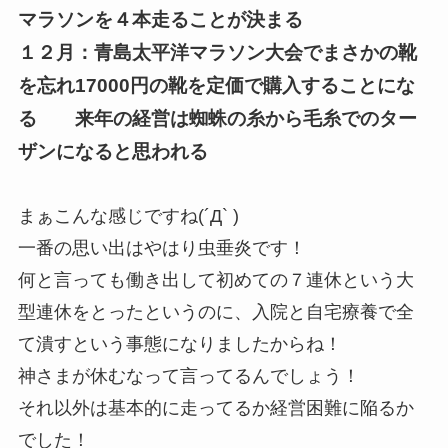
マラソンを４本走ることが決まる
１２月：青島太平洋マラソン大会でまさかの靴
を忘れ17000円の靴を定価で購入することにな
る 来年の経営は蜘蛛の糸から毛糸でのター
ザンになると思われる
まぁこんな感じですね(´Д` )
一番の思い出はやはり虫垂炎です！
何と言っても働き出して初めての７連休という大
型連休をとったというのに、入院と自宅療養で全
て潰すという事態になりましたからね！
神さまが休むなって言ってるんでしょう！
それ以外は基本的に走ってるか経営困難に陥るか
でした！