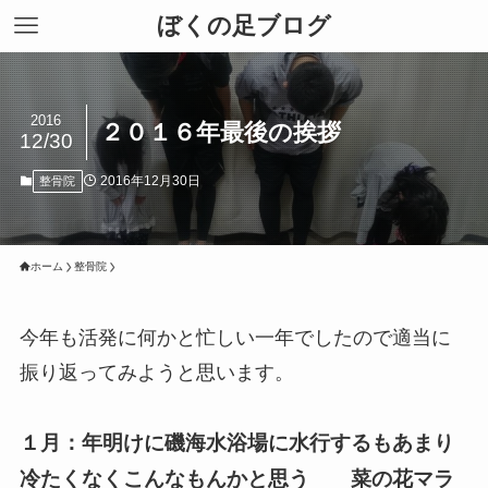
ぼくの足ブログ
2016
２０１６年最後の挨拶
12/30
2016年12月30日
整骨院
ホーム
整骨院
今年も活発に何かと忙しい一年でしたので適当に
振り返ってみようと思います。
１月：年明けに磯海水浴場に水行するもあまり
冷たくなくこんなもんかと思う 菜の花マラ