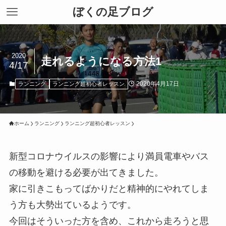
ぼくの足ブログ
2020
走れるようになる方法1
4/17
2020年4月17日
ランニング
ランニング超初心者レッスン
ホーム
ランニング
ランニング超初心者レッスン
新型コロナウイルスの影響により満員電車やバス
の移動を避ける必要が出てきました。
家に引きこもってばかりだと精神的にやれてしま
う方も大勢出ているようです。
今回はそういった方を含め、これから走ろうと思