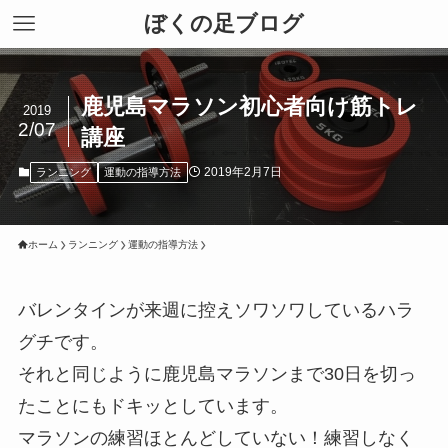
ぼくの足ブログ
鹿児島マラソン初心者向け筋トレ
2019
2/07
講座
2019年2月7日
ランニング
運動の指導方法
ホーム
ランニング
運動の指導方法
バレンタインが来週に控えソワソワしているハラ
グチです。
それと同じように鹿児島マラソンまで30日を切っ
たことにもドキッとしています。
マラソンの練習ほとんどしていない！練習しなく