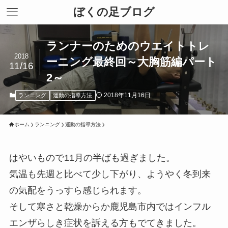
ぼくの足ブログ
ランナーのためのウエイトトレ
2018
ーニング最終回～大胸筋編パート
11/16
2～
2018年11月16日
ランニング
運動の指導方法
ホーム
ランニング
運動の指導方法
はやいもので11月の半ばも過ぎました。
気温も先週と比べて少し下がり、ようやく冬到来
の気配をうっすら感じられます。
そして寒さと乾燥からか鹿児島市内ではインフル
エンザらしき症状を訴える方もでてきました。