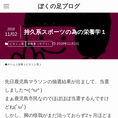
ぼくの足ブログ
2018
持久系スポーツの為の栄養学１
11/02
2018年11月2日
ビタミン系
栄養素（サプリ）
ホーム
栄養
ビタミン系
先日鹿児島マラソンの抽選結果が出まして、当選
しました〜( ^ω^ )
まぁ鹿児島市民なのでほぼほぼ当選するんですけ
どね(ﾟωﾟ)
しかし、脚の怪我がまだ治っておらず2ヶ月ほどま