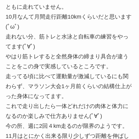
ともに走れていません。
10月なんて月間走行距離10kmくらいだと思います
(ﾟωﾟ)
走れない分、筋トレと水泳と自転車の練習をやっ
てます(ﾟ∀ﾟ)
やはり筋トレすると全然身体の締まり具合が違う
ことをこの身で実感しているところです。
走ってる頃に比べて運動量が激減しているにも関
わらず、マラソン大会1ヶ月前くらいの結構仕上が
った身体になってます。
これで走り出したら一体どれだけの肉体と体力に
なるのか楽しみで仕方ありません(ﾟ∀ﾟ)
今の所、週に2回４km走るのが限界のようです。
11月はとにかく出来る限り少しずつ距離を伸ばし