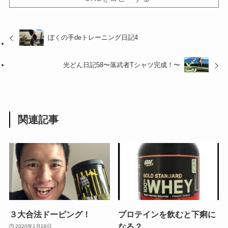
ぼくの手deトレーニング日記4
光どん日記58〜落武者Tシャツ完成！〜
関連記事
３大合法ドーピング！
プロテインを飲むと下痢に
なる？
2020年1月28日