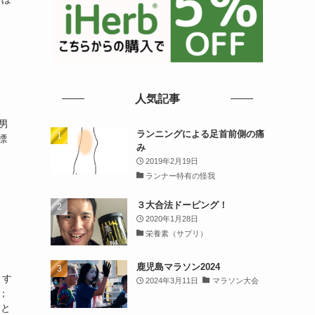
人気記事
男
ランニングによる足首前側の痛
標
み
2019年2月19日
ランナー特有の怪我
３大合法ドーピング！
2020年1月28日
栄養素（サプリ）
鹿児島マラソン2024
ます
2024年3月11日
マラソン大会
；
こと