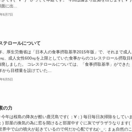
面に出...
8年6月7日
ステロールについて
5年、厚生労働省は「日本人の食事摂取基準2015年版」で、それまで成人
50㎎、成人女性600㎎を上限としていた食事からのコレステロール摂取目
撤廃しました。 コレステロールについては、「食事摂取基準」ができた
4年から目標量を設けていた...
8年6月5日
素の力
り今年は桜島の降灰が酷い鹿児島です( ；∀；) 毎日毎日灰掃除をしてい
∀；) 部屋の換気の為に窓を開けると部屋中すぐに灰でザラザラなります( 
 世界中で山の噴火が起きているので何だか心配ですね(･_･; まぁ自然の