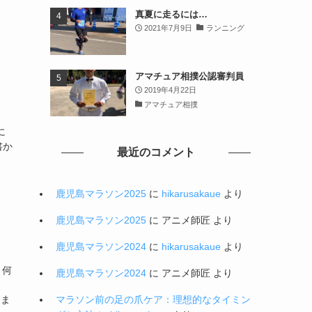
真夏に走るには…
2021年7月9日
ランニング
アマチュア相撲公認審判員
2019年4月22日
アマチュア相撲
。
に
書か
最近のコメント
鹿児島マラソン2025
に
hikarusakaue
より
鹿児島マラソン2025
に
アニメ師匠
より
鹿児島マラソン2024
に
hikarusakaue
より
 何
鹿児島マラソン2024
に
アニメ師匠
より
ﾟ
りま
マラソン前の足の爪ケア：理想的なタイミン