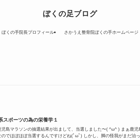
ぼくの足ブログ
ぼくの手院長プロフィール
さかうえ整骨院ぼくの手ホームページ
系スポーツの為の栄養学１
児島マラソンの抽選結果が出まして、当選しました〜( ^ω^ ) まぁ鹿児
なのでほぼほぼ当選するんですけどね(ﾟωﾟ) しかし、脚の怪我がまだ治