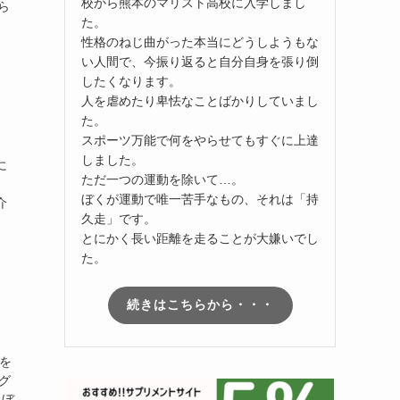
校から熊本のマリスト高校に入学しまし
ら
た。
性格のねじ曲がった本当にどうしようもな
い人間で、今振り返ると自分自身を張り倒
したくなります。
人を虐めたり卑怯なことばかりしていまし
た。
スポーツ万能で何をやらせてもすぐに上達
しました。
に
ただ一つの運動を除いて…。
ぼくが運動で唯一苦手なもの、それは「持
介
久走」です。
とにかく長い距離を走ることが大嫌いでし
た。
続きはこちらから・・・
を
グ
 ぼ