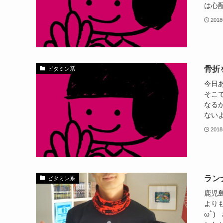
は心配
201
骨折
ビタミン系
今日
そこ
なる
ないよ
201
ラン
ビタミン系
鹿児島
より
ωﾟ