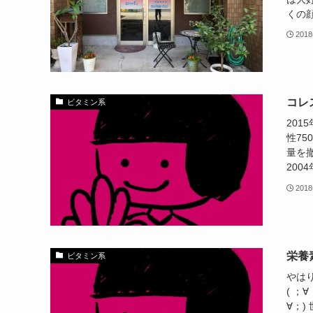
くの顔
201
コレ
ビタミン系
201
性7
量を
200
201
栄養
ビタミン系
やは
( ；
∀；)