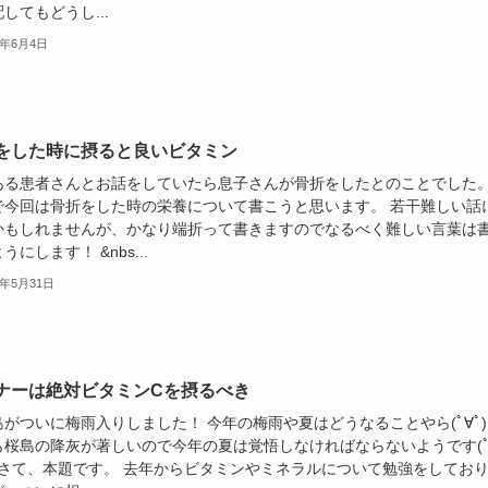
してもどうし...
8年6月4日
をした時に摂ると良いビタミン
ある患者さんとお話をしていたら息子さんが骨折をしたとのことでした
で今回は骨折をした時の栄養について書こうと思います。 若干難しい話
かもしれませんが、かなり端折って書きますのでなるべく難しい言葉は
うにします！ &nbs...
8年5月31日
ナーは絶対ビタミンCを摂るべき
がついに梅雨入りしました！ 今年の梅雨や夏はどうなることやら(ﾟ∀ﾟ)
も桜島の降灰が著しいので今年の夏は覚悟しなければならないようです(
) さて、本題です。 去年からビタミンやミネラルについて勉強をしてお