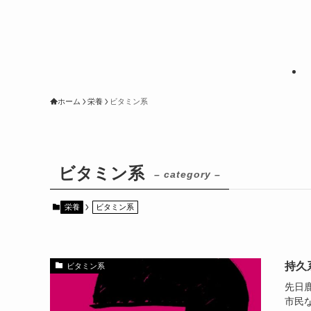
ホーム
栄養
ビタミン系
ビタミン系
– category –
栄養
ビタミン系
持久
ビタミン系
先日鹿
市民