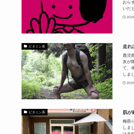
おらず
いだと思
201
走れ
ビタミン系
鹿児
灰が降
て、
しまし
201
肌が
ビタミン系
梅雨ら
しまし
は大好