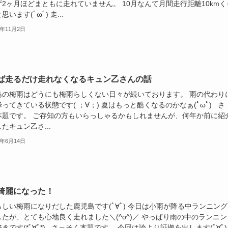
2ヶ月ほどまともに走れていません。 10月なんて月間走行距離10kmく
います(ﾟωﾟ) 走...
8年11月2日
ば走るだけ走れなくなるキュン乙さんの話
島の梅雨はどうにも梅雨らしくない日々が続いております。 雨の代わり
ってきている状態です( ；∀；) 夏はもっと酷くなるのかなぁ(ﾟωﾟ) さ
本題です。 ご存知の方もいらっしゃるかもしれませんが、何年か前に紹
たキュン乙さ...
8年6月14日
綺麗になった！
しい梅雨になりだした鹿児島です(ﾟ∀ﾟ) 今日は小雨が降る中ランニング
たが、とても心地良く走れました＼(^o^)／ やっぱり雨の中のランニン
きです(*ﾟ∀ﾟ*) さっそく本題です。 今回は論より証拠を出します(ﾟ∀ﾟ)