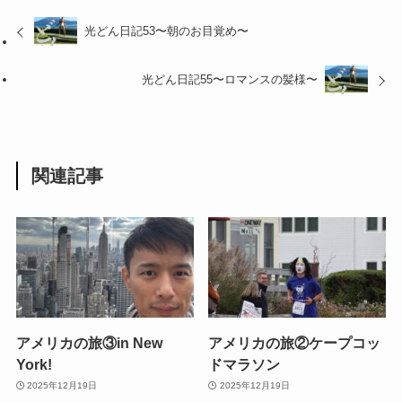
光どん日記53〜朝のお目覚め〜
光どん日記55〜ロマンスの髪様〜
関連記事
アメリカの旅③in New
アメリカの旅②ケープコッ
York!
ドマラソン
2025年12月19日
2025年12月19日