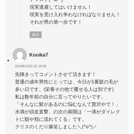
現実逃避してはいけません！
現実を受け入れ争わなければなりません！
それが男の第一歩です！
返信
Kouika7
2018年10月1日 19:35
先陣きってコメントさせて頂きます！
普通の成年男性にとっては、今日が1番髪の毛が
多い日です。(栄養その他で覆せる人は別です)
私は数年前の自分に言ってやりたいです。
「そんなに髪があるのに悩むなんて贅沢やで！」
水滴が頭皮直撃、の次の展開は「一滴がダイレク
トに額や頬に流れてくる」です。
クリスのくだり爆笑しました＼(^o^)／