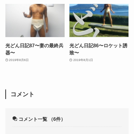
光どん日記87〜妻の最終兵
光どん日記86〜ロケット誘
器〜
致〜
2019年8月6日
2019年8月1日
コメント
コメント一覧
（6件）