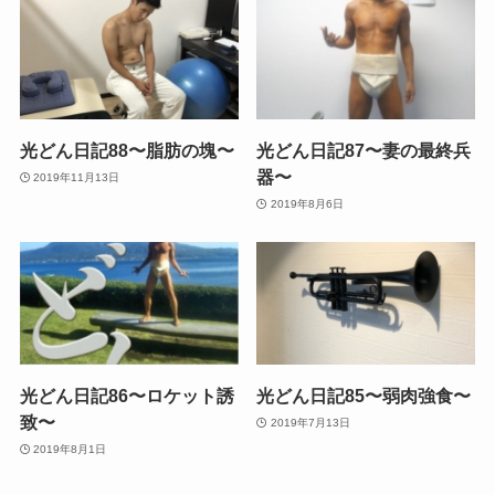
光どん日記88〜脂肪の塊〜
光どん日記87〜妻の最終兵
器〜
2019年11月13日
2019年8月6日
光どん日記86〜ロケット誘
光どん日記85〜弱肉強食〜
致〜
2019年7月13日
2019年8月1日