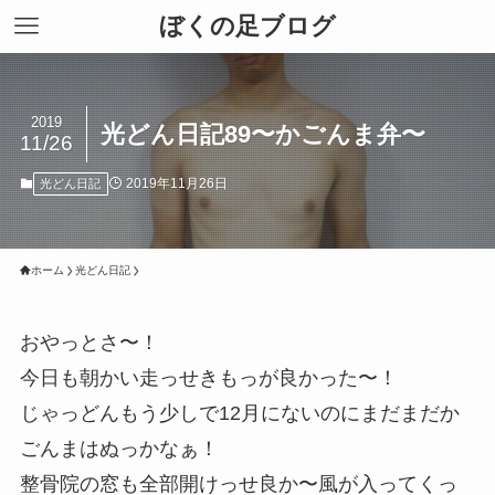
ぼくの足ブログ
2019
光どん日記89〜かごんま弁〜
11/26
2019年11月26日
光どん日記
ホーム
光どん日記
おやっとさ〜！
今日も朝かい走っせきもっが良かった〜！
じゃっどんもう少しで12月にないのにまだまだか
ごんまはぬっかなぁ！
整骨院の窓も全部開けっせ良か〜風が入ってくっ