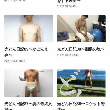
をする理由〜
2025年12月19日
2020年2月6日
光どん日記89〜かごんま
光どん日記88〜脂肪の塊〜
弁〜
2019年11月13日
2019年11月26日
光どん日記87〜妻の最終兵
光どん日記86〜ロケット誘
器〜
致〜