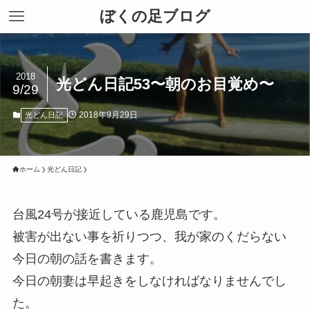
ぼくの足ブログ
2018
光どん日記53〜朝のお目覚め〜
9/29
2018年9月29日
光どん日記
ホーム
光どん日記
台風24号が接近している鹿児島です。
被害が出ない事を祈りつつ、我が家のくだらない
今日の朝の話を書きます。
今日の朝妻は早起きをしなければなりませんでし
た。