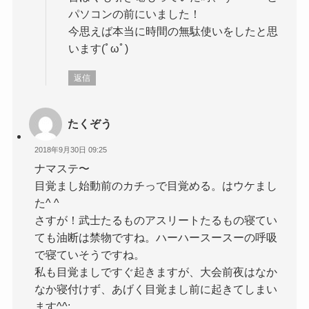
パソコンの前にいました！
今思えば本当に時間の無駄使いをしたと思
います(ﾟωﾟ)
返信
たくぞう
2018年9月30日 09:25
ナマステ〜
目覚まし始動前のカチっで目覚める。はウケまし
た^ ^
さすが！武士たるものアスリートたるもの寝てい
ても油断は禁物ですね。ハーハースースーの呼吸
で寝ていそうですね。
私も目覚ましですぐ起きますが、大会前夜はなか
なか寝付けず、あげく目覚まし前に起きてしまい
ます^^;