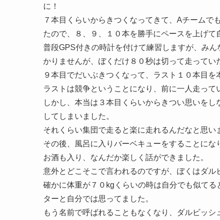
に！
７本目くらいからきつくなってきて、Aチームで
たので、８、９、１０本を勝手にペースを上げて
普段GPS付きの時計を付けて練習しますが、み
かりませんが、ぼくだけ８０秒は切って走ってい
９本目でだいぶきつくなって、ラスト１０本目を
ラストは競争ということになり、前に一人走って
しかし、本当は３本目くらいからきつい思いをし
してしまいました。
それくらい集団で走ると楽に走れるんだなと思い
その後、風呂に入りバーベキューをすることにな
お酒も入り、なんだか楽しく話ができました。
意外とどこそこで言われるのですが、ぼくはダル
確かに体重が７０kgくらいの時は自分でも似て
ターと自分では思ってました。
もう名前で呼ばれることもなくなり、ダルビッシ