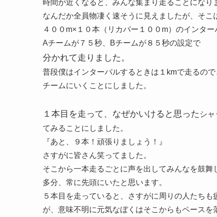
時間が近くなると、みんな集まり走ることになり
なんだか全員物凄く速そうに見えましたが、そこ
４００m×１０本（リカバー１００m）のインター
Aチームが７５秒、Bチームが８５秒の設定で
分かれて走りました。
普段僕はインターバルするときは１kmで走るので
チームにいくことにしました。
１本目を走って、なぜかいけると思った
シャ
てみることにしました。
『あと、９本！頑張りましょう！』
さすがに皆さん笑ってました。
そこから一本走るごとに声を出してみんなを鼓舞
多分、常に先頭にいたと思います。
５本目を走っていると、さすがに周りの人たちも
が、意味不明に元気なぼくはそこからもペースを