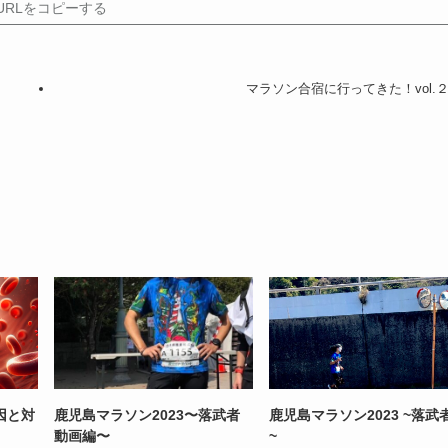
URLをコピーする
マラソン合宿に行ってきた！vol.
因と対
鹿児島マラソン2023〜落武者
鹿児島マラソン2023 ~落武
動画編〜
~