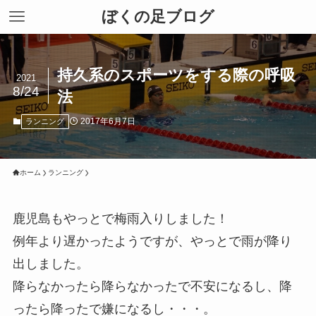
ぼくの足ブログ
持久系のスポーツをする際の呼吸
2021
8/24
法
2017年6月7日
ランニング
ホーム
ランニング
鹿児島もやっとで梅雨入りしました！
例年より遅かったようですが、やっとで雨が降り
出しました。
降らなかったら降らなかったで不安になるし、降
ったら降ったで嫌になるし・・・。