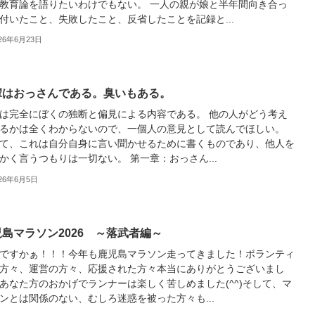
教育論を語りたいわけでもない。 一人の親が娘と半年間向き合っ
付いたこと、失敗したこと、反省したことを記録と...
26年6月23日
輩はおっさんである。臭いもある。
は完全にぼくの独断と偏見による内容である。 他の人がどう考え
るかは全くわからないので、一個人の意見として読んでほしい。
て、これは自分自身に言い聞かせるために書くものであり、他人を
かく言うつもりは一切ない。 第一章：おっさん...
026年6月5日
児島マラソン2026 ～落武者編～
ですかぁ！！！今年も鹿児島マラソン走ってきました！ボランティ
方々、運営の方々、応援された方々本当にありがとうございまし
あなた方のおかげでランナーは楽しく苦しめました(^^)そして、マ
ンとは関係のない、むしろ迷惑を被った方々も...