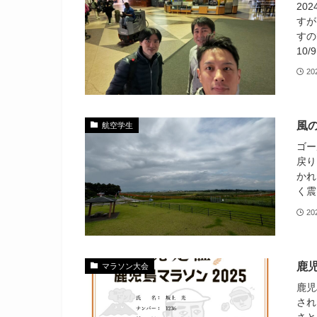
20
すが
すの
10
20
風
航空学生
ゴー
戻り
かれ
く震
20
鹿児
マラソン大会
鹿児
され
さと