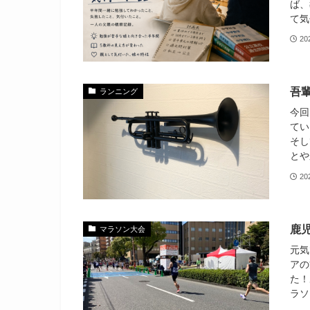
ば、
て気
20
吾
ランニング
今回
てい
そし
とや
2
鹿
マラソン大会
元気
アの
た！
ラソ