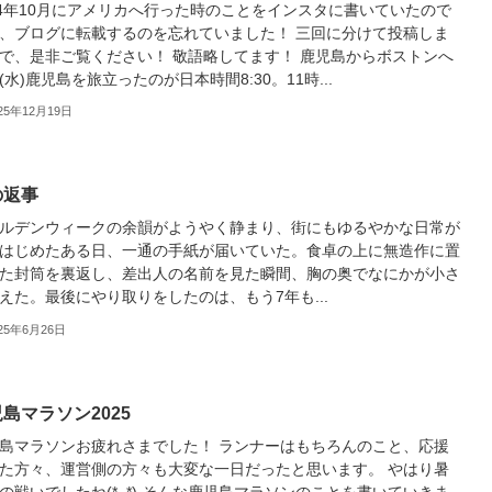
24年10月にアメリカへ行った時のことをインスタに書いていたので
、ブログに転載するのを忘れていました！ 三回に分けて投稿しま
で、是非ご覧ください！ 敬語略してます！ 鹿児島からボストンへ
/9(水)鹿児島を旅立ったのが日本時間8:30。11時...
25年12月19日
の返事
ルデンウィークの余韻がようやく静まり、街にもゆるやかな日常が
はじめたある日、一通の手紙が届いていた。食卓の上に無造作に置
た封筒を裏返し、差出人の名前を見た瞬間、胸の奥でなにかが小さ
えた。最後にやり取りをしたのは、もう7年も...
25年6月26日
島マラソン2025
島マラソンお疲れさまでした！ ランナーはもちろんのこと、応援
た方々、運営側の方々も大変な一日だったと思います。 やはり暑
の戦いでしたね(*_*) そんな鹿児島マラソンのことを書いていきま