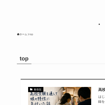
ホーム
top
top
高
整骨院
はじ
録を