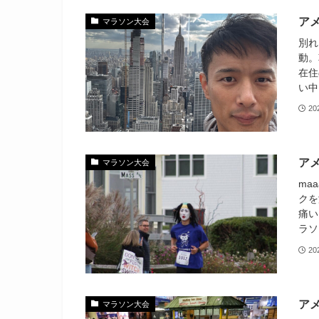
アメ
マラソン大会
別れ
動。
在住
い中
20
ア
マラソン大会
maa
クを
痛い
ラソ
20
アメ
マラソン大会