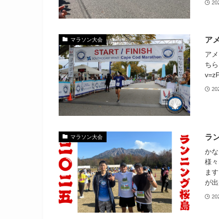
2
ア
マラソン大会
アメ
ちらも
v=z
20
ラン
マラソン大会
かな
様々
ます
が出
20