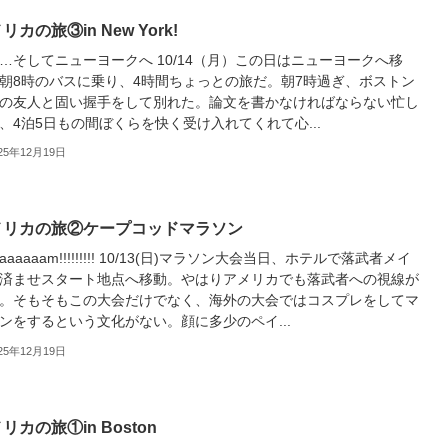
リカの旅③in New York!
…そしてニューヨークへ 10/14（月）この日はニューヨークへ移
朝8時のバスに乗り、4時間ちょっとの旅だ。朝7時過ぎ、ボストン
の友人と固い握手をして別れた。論文を書かなければならない忙し
、4泊5日もの間ぼくらを快く受け入れてくれて心...
25年12月19日
メリカの旅②ケープコッドマラソン
aaaaaam!!!!!!!!! 10/13(日)マラソン大会当日、ホテルで落武者メイ
済ませスタート地点へ移動。やはりアメリカでも落武者への視線が
。そもそもこの大会だけでなく、海外の大会ではコスプレをしてマ
ンをするという文化がない。顔に多少のペイ...
25年12月19日
リカの旅①in Boston