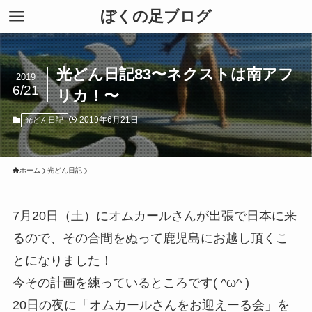
ぼくの足ブログ
光どん日記83〜ネクストは南アフ
2019
6/21
リカ！〜
2019年6月21日
光どん日記
ホーム
光どん日記
7月20日（土）にオムカールさんが出張で日本に来
るので、その合間をぬって鹿児島にお越し頂くこ
とになりました！
今その計画を練っているところです( ^ω^ )
20日の夜に「オムカールさんをお迎えーる会」を