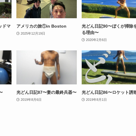
ッドマ
アメリカの旅①in Boston
光どん日記90〜ぼくが掃除
る理由〜
2025年12月19日
2020年2月6日
〜
光どん日記87〜妻の最終兵器〜
光どん日記86〜ロケット誘
2019年8月6日
2019年8月1日