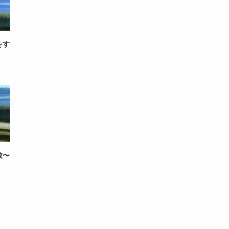
ー
をす
致〜