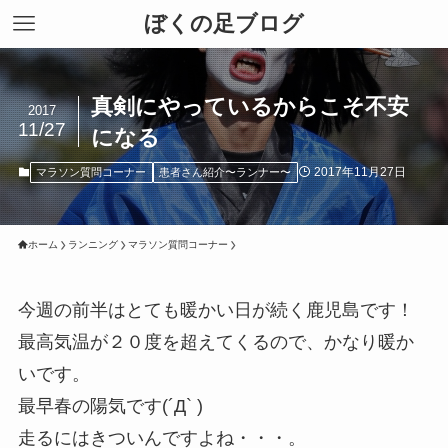
ぼくの足ブログ
真剣にやっているからこそ不安
2017
11/27
になる
2017年11月27日
マラソン質問コーナー
患者さん紹介〜ランナー〜
ホーム
ランニング
マラソン質問コーナー
今週の前半はとても暖かい日が続く鹿児島です！
最高気温が２０度を超えてくるので、かなり暖か
いです。
最早春の陽気です(´Д` )
走るにはきついんですよね・・・。