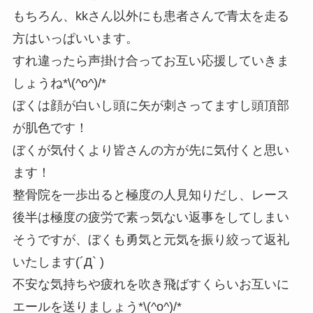
もちろん、kkさん以外にも患者さんで青太を走る
方はいっぱいいます。
すれ違ったら声掛け合ってお互い応援していきま
しょうね*\(^o^)/*
ぼくは顔が白いし頭に矢が刺さってますし頭頂部
が肌色です！
ぼくが気付くより皆さんの方が先に気付くと思い
ます！
整骨院を一歩出ると極度の人見知りだし、レース
後半は極度の疲労で素っ気ない返事をしてしまい
そうですが、ぼくも勇気と元気を振り絞って返礼
いたします(´Д` )
不安な気持ちや疲れを吹き飛ばすくらいお互いに
エールを送りましょう*\(^o^)/*