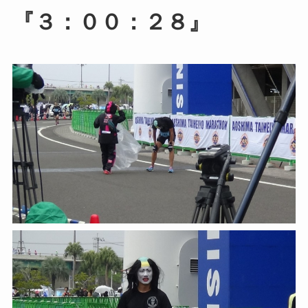
『３：００：２８』