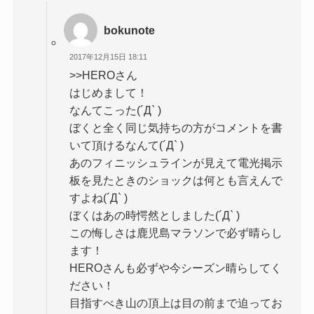
bokunote
2017年12月15日 18:11
>>HEROさん
はじめまして！
なんてこった(´Д` )
ぼくと全く同じ気持ちの方がコメントを書
いて頂けるなんて(´Д` )
あのフィニッシュラインが見えて電光掲示
板を見たときのショックは何とも言えんで
すよね(´Д` )
ぼくはあの時愕然としました(´Д` )
この悔しさは鹿児島マラソンで必ず晴らし
ます！
HEROさんも必ずや今シーズン晴らしてく
ださい！
目指すべき山の頂上は目の前まで迫ってお