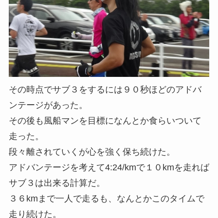
その時点でサブ３をするには９０秒ほどのアドバ
ンテージがあった。
その後も風船マンを目標になんとか食らいついて
走った。
段々離されていくが心を強く保ち続けた。
アドバンテージを考えて4:24/kmで１０kmを走れば
サブ３は出来る計算だ。
３６kmまで一人で走るも、なんとかこのタイムで
走り続けた。