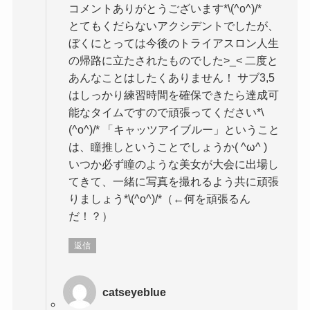
コメントありがとうございます*\(^o^)/*
とてもくだらないアクシデントでしたが、
ぼくにとっては今後のトライアスロン人生
の帰路に立たされたものでした>_< 二度と
あんなことはしたくありません！ サブ3,5
はしっかり練習時間を確保できたら達成可
能なタイムですので頑張ってください*\
(^o^)/* 「キャッツアイブルー」ということ
は、瞳推しということでしょうか( ^ω^ )
いつか必ず瞳のような美女が大会に出場し
てきて、一緒に写真を撮れるよう共に頑張
りましょう*\(^o^)/*（←何を頑張るん
だ！？）
返信
catseyeblue