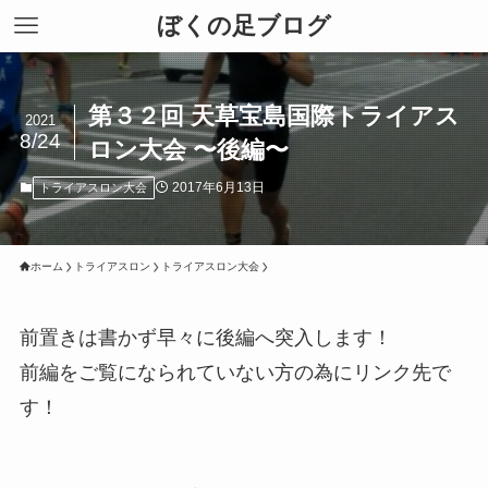
ぼくの足ブログ
第３２回 天草宝島国際トライアス
2021
8/24
ロン大会 〜後編〜
2017年6月13日
トライアスロン大会
ホーム
トライアスロン
トライアスロン大会
前置きは書かず早々に後編へ突入します！
前編をご覧になられていない方の為にリンク先で
す！