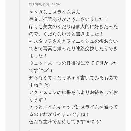
2017年6月16日 17:54
＞＞きなこスライムさん
長文ご拝読ありがとうございました！
ぼくも美女のくだりは個人的に好きだった
ので、くだらないけど書きました！
神スタッフさんとフィニッシュの後お会い
できて写真も撮ったり連絡交換したりでき
ました！
ウェットスーツの件御役に立てて良かった
です( ^ω^ )
知らなくてもとりあえず書いてみるもので
すね(^_^;)
アクアスロンの結果を心よりお待ちしてお
ります！
きっとスイムキャップはスライムを被って
るのでわかりやすいですね！
色んな意味で期待してます*\(^o^)/*