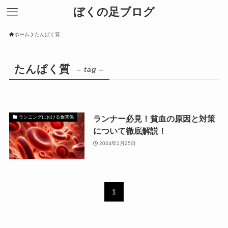
ぼくの足ブログ
ホーム
たんぱく質
たんぱく質
– tag –
ランナー必見！貧血の原因と対策
ランニングにおける食関係
について徹底解説！
2024年1月25日
1